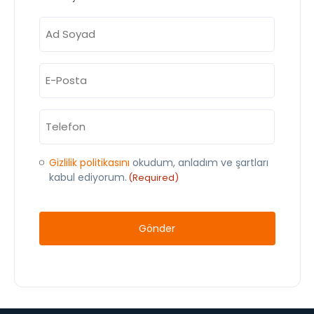
Ad
Soyad
(Required)
E-
Posta
(Required)
Telefon
(Required)
Onay
Gizlilik politikasını
okudum, anladım ve şartları
kabul ediyorum.
(Required)
(Required)
CAPTCHA