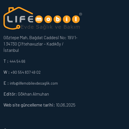
Göztepe Mah. Bağdat Caddesi No: 191/1-
1 34730 Çiftehavuzlar – Kadıköy /
İstanbul
T :
444 54 66
W :
+90 554 837 49 02
E :
info@lifemobilevdesaglik.com
Editör
: Gökhan Almuhan
Web site güncelleme tarihi:
10.06.2025