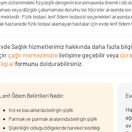
şım sistemindeki fizyolojik dengenin korunmasında önemli rolü o
ması veya düzgün çalışmaması durumu ise hücreler arasında sıvı
rmektedir. Fizik tedavi, lenf ödem tedavisi seçenekleri arasında e
ak hastanede fizik tedavi alamayan hastalar için evde lenf ödem
vde Sağlık hizmetlerimiz hakkında daha fazla bilg
çin
çağrı merkezimizle
iletişime geçebilir veya
ücre
ilgi al
formunu
doldurabilirsiniz.
Lenf Ödem Belirtileri Nedir;
Ev
Har
Kol ve bacaklarda belirgin şişlik
ağ
Parmak ve parmak aralarında belirgin şişlik
ev
Şişkinliğin olduğu bölgelerde hareket kısıtlılığı