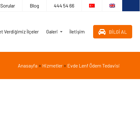
 Sorular
Blog
444 54 66
BİLGİ AL
t Verdiğimiz İlçeler
Galeri
İletişim
»
»
Anasayfa
Hizmetler
Evde Lenf Ödem Tedavisi