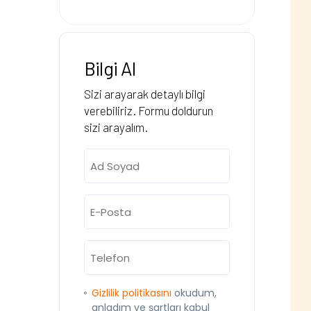
Bilgi Al
Sizi arayarak detaylı bilgi
verebiliriz. Formu doldurun
sizi arayalım.
Ad
Soyad
(Gerekli)
E-
Posta
(Gerekli)
Telefon
(Gerekli)
Onay
Gizlilik politikasını
okudum,
anladım ve şartları kabul
(Gerekli)