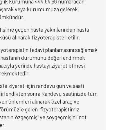
ğlık kurumuna 444 54 66 numaradan
aşarak veya kurumumuza gelerek
mkündür.
etişime geçen hasta yakınlarından hasta
küsü alınarak fizyoterapiste iletilir.
zyoterapistin tedavi planlamasını sağlamak
 hastanın durumunu değerlendirmek
acıyla yerinde hastayı ziyaret etmesi
rekmektedir.
sta ziyareti için randevu gün ve saati
lirlendikten sonra Randevu saatinizde tüm
jyen önlemleri alınarak özel araç ve
förümüzle gelen fizyoterapistimiz
stanın ‘özgeçmişi ve soygeçmişini’ not
er.