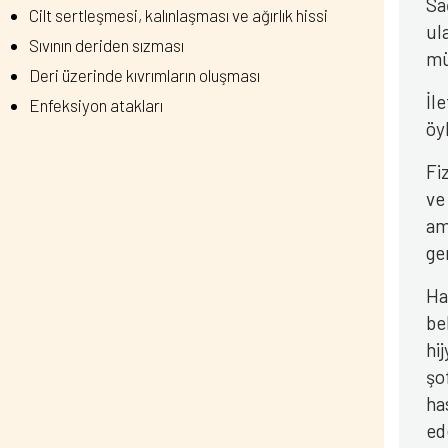
Sa
Cilt sertleşmesi, kalınlaşması ve ağırlık hissi
ul
Sıvının deriden sızması
mü
Deri üzerinde kıvrımların oluşması
İl
Enfeksiyon atakları
öy
Fi
ve
am
ge
Ha
be
hi
şo
ha
ed