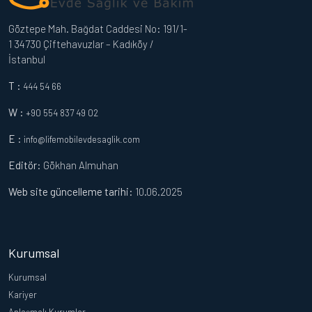
Göztepe Mah. Bağdat Caddesi No: 191/1-
1 34730 Çiftehavuzlar – Kadıköy /
İstanbul
T :
444 54 66
W :
+90 554 837 49 02
E :
info@lifemobilevdesaglik.com
Editör
: Gökhan Almuhan
Web site güncelleme tarihi:
10.06.2025
Kurumsal
Kurumsal
Kariyer