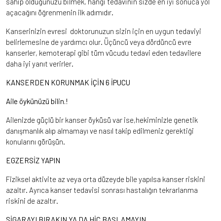
sahip olduğunuzu bilmek, hangi tedavinin sizde en iyi sonuca yol
açacağını öğrenmenin ilk adımıdır.
Kanserinizin evresi doktorunuzun sizin için en uygun tedaviyi
belirlemesine de yardımcı olur. Üçüncü veya dördüncü evre
kanserler, kemoterapi gibi tüm vücudu tedavi eden tedavilere
daha iyi yanıt verirler.
KANSERDEN KORUNMAK İÇİN 6 İPUCU
Aile öykünüzü bilin.!
Ailenizde güçlü bir kanser öyküsü var ise,hekiminizle genetik
danışmanlık alıp almamayı ve nasıl takip edilmeniz gerektiği
konularını görüşün.
EGZERSİZ YAPIN
Fiziksel aktivite az veya orta düzeyde bile yapılsa kanser riskini
azaltır. Ayrıca kanser tedavisi sonrası hastalığın tekrarlanma
riskini de azaltır.
SİGARAYI BIRAKIN YA DA HİÇ BAŞLAMAYIN