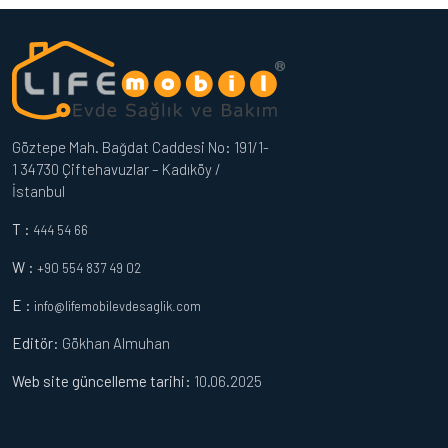
Göztepe Mah. Bağdat Caddesi No: 191/1-
1 34730 Çiftehavuzlar – Kadıköy /
İstanbul
T :
444 54 66
W :
+90 554 837 49 02
E :
info@lifemobilevdesaglik.com
Editör
: Gökhan Almuhan
Web site güncelleme tarihi:
10.06.2025