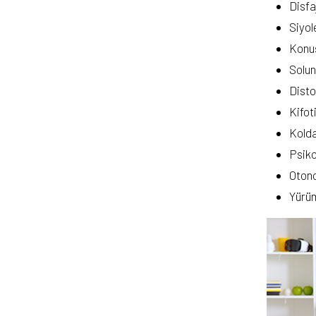
Disfa
Siyol
Konuş
Solun
Disto
Kifot
Kolda
Psiko
Otono
Yürüm