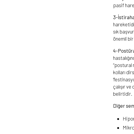
pasif hare
3-İstirah
hareketidi
sık başvu
önemli bir
4-Postüra
hastalığın
“postural 
kolları di
‘festinasy
çalışır ve
belirtidir.
Diğer se
Hipom
Mikro