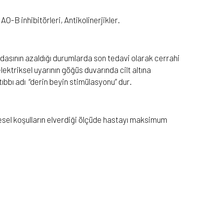
 inhibitörleri, Antikolinerjikler.
aydasının azaldığı durumlarda son tedavi olarak cerrahi
ektriksel uyarının göğüs duvarında cilt altına
 tıbbı adı “derin beyin stimülasyonu” dur.
resel koşulların elverdiği ölçüde hastayı maksimum