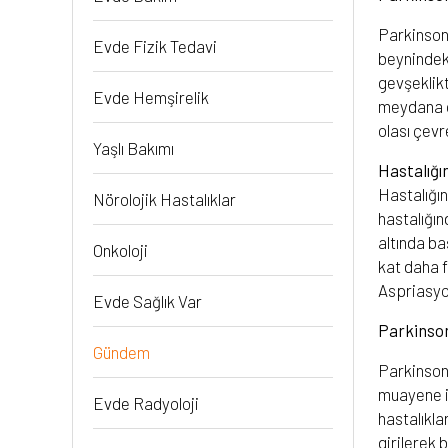
Parkinson 
Evde Fizik Tedavi
beynindeki
gevşeklik
Evde Hemşirelik
meydana ge
olası çevr
Yaşlı Bakımı
Hastalığı
Hastalığın
Nörolojik Hastalıklar
hastalığın
altında ba
Onkoloji
kat daha f
Aspriasyon
Evde Sağlık Var
Parkinson 
Gündem
Parkinson 
muayene il
Evde Radyoloji
hastalıkla
girilerek b