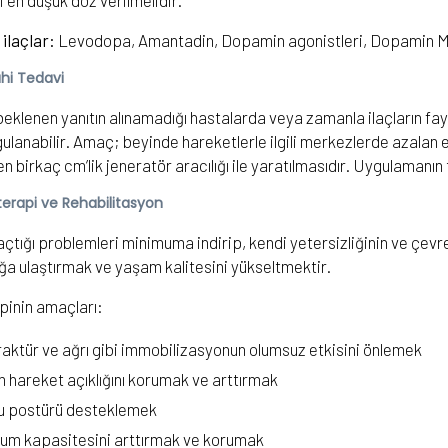
ği en düşük doz verilmelidir.
 ilaçlar:
Levodopa, Amantadin, Dopamin agonistleri, Dopamin MAO-B
hi Tedavi
e beklenen yanıtın alınamadığı hastalarda veya zamanla ilaçların f
ulanabilir. Amaç; beyinde hareketlerle ilgili merkezlerde azalan el
len birkaç cm’lik jeneratör aracılığı ile yaratılmasıdır. Uygulamanın
terapi ve Rehabilitasyon
çtığı problemleri minimuma indirip, kendi yetersizliğinin ve çev
ğa ulaştırmak ve yaşam kalitesini yükseltmektir.
pinin amaçları:
aktür ve ağrı gibi immobilizasyonun olumsuz etkisini önlemek
 hareket açıklığını korumak ve arttırmak
u postürü desteklemek
um kapasitesini arttırmak ve korumak