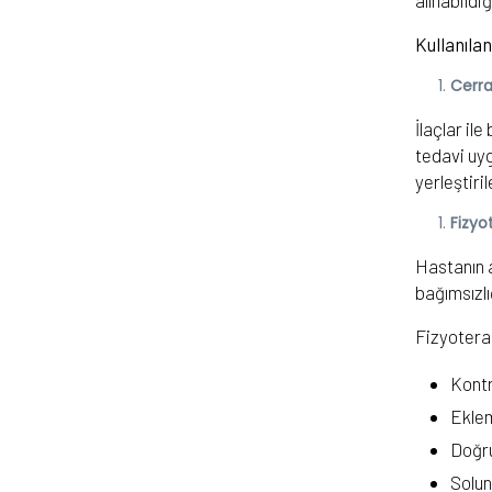
alınabildi
Kullanılan
Cerra
İlaçlar il
tedavi uyg
yerleştiri
Fizyo
Hastanın a
bağımsızlı
Fizyotera
Kontr
Eklem
Doğr
Solun