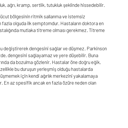
k, ağrı, kramp, sertlik, tutukluk şeklinde hissedebilir.
vücut bölgesinin ritmik sallanma ve istemsiz
n fazla olguda ilk semptomdur. Hastaların doktora en
astalığında mutlaka titreme olması gerekmez. Titreme
nu değiştirerek dengesini sağlar ve düşmez. Parkinson
izde, dengesini sağlayamaz ve yere düşebilir. Buna
rında da bozulma gözlenir. Hastalar öne doğru eğik,
Özellikle bu duruşun yerleşmiş olduğu hastalarda
 düşmemek için kendi ağırlık merkezini yakalamaya
ar. En az spesifik ancak en fazla özüre neden olan