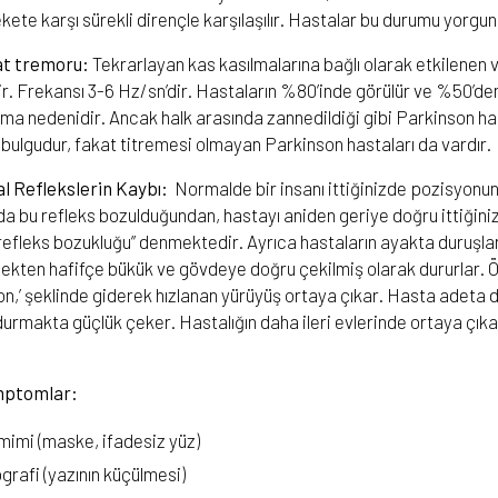
kete karşı sürekli dirençle karşılaşılır. Hastalar bu durumu yorgunlu
at tremoru
:
Tekrarlayan kas kasılmalarına bağlı olarak etkilenen 
r. Frekansı 3-6 Hz/sn’dir. Hastaların %80’inde görülür ve %50’de
rma nedenidir. Ancak halk arasında zannedildiği gibi Parkinson h
 bulgudur, fakat titremesi olmayan Parkinson hastaları da vardır.
l Reflekslerin Kaybı:
Normalde bir insanı ittiğinizde pozisyonu
da bu refleks bozulduğundan, hastayı aniden geriye doğru ittiğin
refleks bozukluğu” denmektedir. Ayrıca hastaların ayakta duruşla
rsekten hafifçe bükük ve gövdeye doğru çekilmiş olarak dururlar. 
on,’ şeklinde giderek hızlanan yürüyüş ortaya çıkar. Hasta adeta
 durmakta güçlük çeker. Hastalığın daha ileri evlerinde ortaya çık
mptomlar:
imi (maske, ifadesiz yüz)
grafi (yazının küçülmesi)