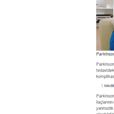
Parkinson
Parkinson 
tedavidek
komplikasy
Medik
Parkinson 
ilaçlarını
yanıtsızlı