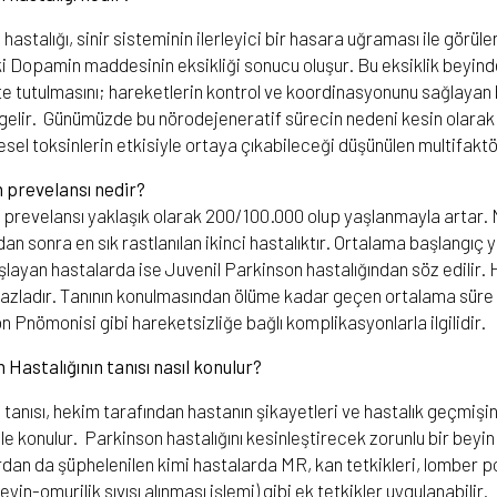
hastalığı, sinir sisteminin ilerleyici bir hasara uğraması ile görül
 Dopamin maddesinin eksikliği sonucu oluşur. Bu eksiklik beyindeki
te tutulmasını; hareketlerin kontrol ve koordinasyonunu sağlaya
lir. Günümüzde bu nörodejeneratif sürecin nedeni kesin olarak bi
esel toksinlerin etkisiyle ortaya çıkabileceği düşünülen multifaktöri
n prevelansı nedir?
 prevelansı yaklaşık olarak 200/100.000 olup yaşlanmayla artar. 
dan sonra en sık rastlanılan ikinci hastalıktır. Ortalama başlangıç 
şlayan hastalarda ise Juvenil Parkinson hastalığından söz edilir. 
azladır. Tanının konulmasından ölüme kadar geçen ortalama süre 1
 Pnömonisi gibi hareketsizliğe bağlı komplikasyonlarla ilgilidir.
Hastalığının tanısı nasıl konulur?
tanısı, hekim tarafından hastanın şikayetleri ve hastalık geçmişin
e konulur. Parkinson hastalığını kesinleştirecek zorunlu bir beyin
rdan da şüphelenilen kimi hastalarda MR, kan tetkikleri, lomber p
eyin-omurilik sıvısı alınması işlemi) gibi ek tetkikler uygulanabilir.