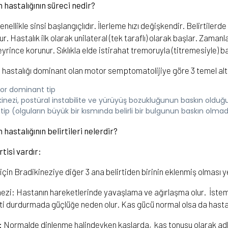
 hastalığının süreci nedir?
enellikle sinsi başlangıçlıdır. İlerleme hızı değişkendir. Belirtile
lur. Hastalık ilk olarak unilateral (tek taraflı) olarak başlar. Zamanl
eyrince korunur. Sıklıkla elde istirahat tremoruyla (titremesiyle) ba
hastalığı dominant olan motor semptomatolijiye göre 3 temel alt g
or dominant tip
kinezi, postüral instabilite ve yürüyüş bozukluğunun baskın olduğu a
 tip (olguların büyük bir kısmında belirli bir bulgunun baskın olma
hastalığının belirtileri nelerdir?
rtisi vardır:
ı için Bradikineziye diğer 3 ana belirtiden birinin eklenmiş olması ye
nezi: Hastanın hareketlerinde yavaşlama ve ağırlaşma olur. İste
i durdurmada güçlüğe neden olur. Kas gücü normal olsa da hastanı
:
Normalde dinlenme halindeyken kaslarda, kas tonusu olarak adlan