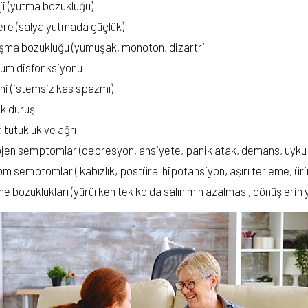
ji (yutma bozukluğu)
ere (salya yutmada güçlük)
ma bozukluğu (yumuşak, monoton, dizartri
um disfonksiyonu
ni (istemsiz kas spazmı)
ik duruş
 tutukluk ve ağrı
jen semptomlar (depresyon, ansiyete, panik atak, demans, uyku 
m semptomlar ( kabızlık, postüral hipotansiyon, aşırı terleme, ür
e bozuklukları (yürürken tek kolda salınımın azalması, dönüşleri