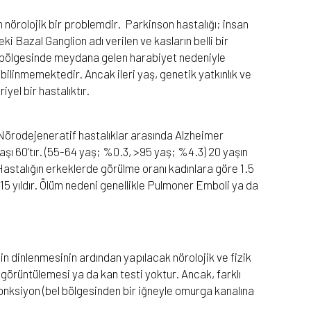
en nörolojik bir problemdir. Parkinson hastalığı; insan
 Bazal Ganglion adı verilen ve kasların belli bir
n bölgesinde meydana gelen harabiyet nedeniyle
linmemektedir. Ancak ileri yaş, genetik yatkınlık ve
yel bir hastalıktır.
Nörodejeneratif hastalıklar arasında Alzheimer
yaşı 60’tır. (55-64 yaş; %0.3, >95 yaş; %4.3) 20 yaşın
Hastalığın erkeklerde görülme oranı kadınlara göre 1.5
5 yıldır. Ölüm nedeni genellikle Pulmoner Emboli ya da
in dinlenmesinin ardından yapılacak nörolojik ve fizik
 görüntülemesi ya da kan testi yoktur. Ancak, farklı
onksiyon (bel bölgesinden bir iğneyle omurga kanalına