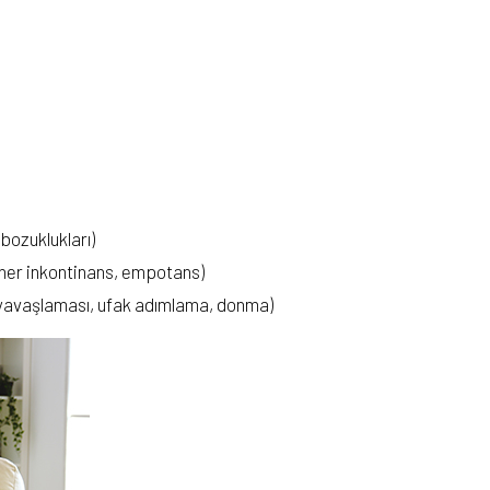
bozuklukları)
iner inkontinans, empotans)
n yavaşlaması, ufak adımlama, donma)