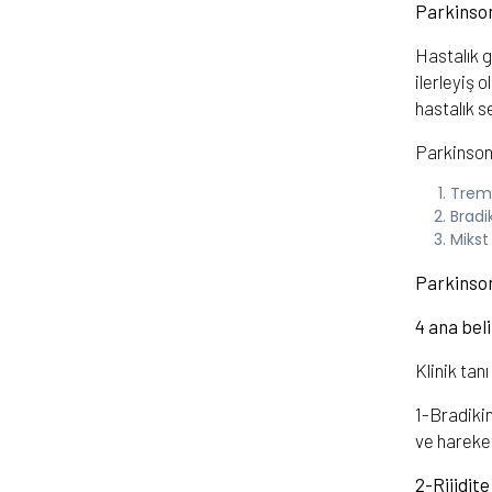
Parkinson
Hastalık g
ilerleyiş o
hastalık s
Parkinson 
Trem
Bradi
Mikst
Parkinson 
4 ana beli
Klinik tan
1-Bradiki
ve hareket
2-Rijidite