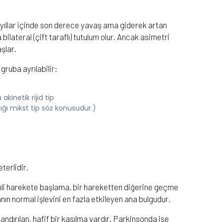
rde yıllar içinde son derece yavaş ama giderek artan
a bilateral (çift taraflı) tutulum olur. Ancak asimetri
şlar.
ruba ayrılabilir:
kinetik rijid tip
dığı mikst tip söz konusudur.)
terlidir.
mli harekete başlama, bir hareketten diğerine geçme
n normal işlevini en fazla etkileyen ana bulgudur.
dırılan, hafif bir kasılma vardır. Parkinsonda ise