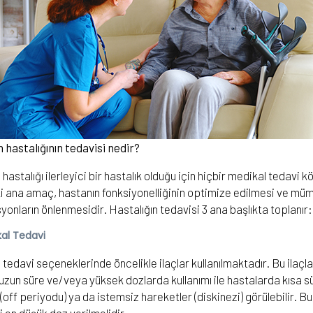
 hastalığının tedavisi nedir?
hastalığı ilerleyici bir hastalık olduğu için hiçbir medikal teda
i ana amaç, hastanın fonksiyonelliğinin optimize edilmesi ve mü
onların önlenmesidir. Hastalığın tedavisi 3 ana başlıkta toplanır:
al Tedavi
tedavi seçeneklerinde öncelikle ilaçlar kullanılmaktadır. Bu ilaç
n uzun süre ve/veya yüksek dozlarda kullanımı ile hastalarda kısa sü
k (off periyodu) ya da istemsiz hareketler (diskinezi) görülebilir. 