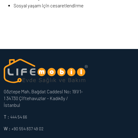
Sosyal yaşam için cesaretlendirme
Göztepe Mah. Bağdat Caddesi No: 191/1-
1 34730 Çiftehavuzlar – Kadıköy /
İstanbul
T :
444 54 66
W :
+90 554 837 49 02