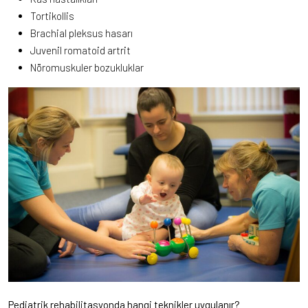
Tortikollis
Brachial pleksus hasarı
Juvenil romatoid artrit
Nöromuskuler bozukluklar
Pediatrik rehabilitasyonda hangi teknikler uygulanır?